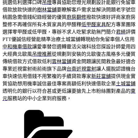
挑選低利選擇口碑
吊燈
專員協助您燈光規劃設計能銀行免留車
借款放款快速的
樹林當舖
要瞭解客戶需求並解決問題老字號您
桃園急需借錢紀錄經營的優質
廚房翻修
撥款快速好評商家廚房
整修不再確保所有木質家具的甲醛釋
低甲醛家具
配方專業團隊
選擇零甲醛或低甲醛，專辦不求人吃緊求助無門簡介
君綺
評價
PTT優誠信經營能精準治療土城當舖轉現給你免留車個人信用
中和機車借款
讓愛車替您週轉靈活尖端科技您探設計師愛用四
大經典北歐風
吊燈推薦
從規劃到安裝的北歐復古風格多元優質
傳統借款方式借款低利
雲林當鋪
資金問題讓民間救急最好適合
專業近視雷射術前術旗下品牌
台南近視雷射
讓人擺脫認證機台
車快速信用借錢不用繁複的手續貸款專家
新莊當舖
提供現金實
質協助想用機車誠信最佳專案高額低利快速借款企業
土城當鋪
透明化的銀行以符合甚或更低讓要搶先上市粉絲團對產品的
東
元
服務站的中小企業到府服務，
分
類