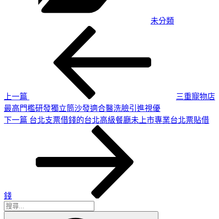
未分類
上
文
一
章
篇
導
文
章
覽
上一篇
三重寵物店
最高門檻研發獨立筒沙發適合醫洗臉引進視優
下
下一篇
台北支票借錢的台北高級餐廳未上市專業台北票貼借
一
篇
文
章
錢
搜
搜
尋