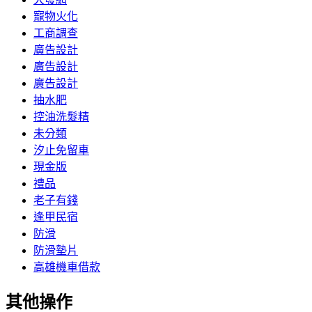
寵物火化
工商調查
廣告設計
廣告設計
廣告設計
抽水肥
控油洗髮精
未分類
汐止免留車
現金版
禮品
老子有錢
逢甲民宿
防滑
防滑墊片
高雄機車借款
其他操作