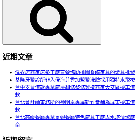
尋
關
鍵
字:
近期文章
洗衣店商家床墊工廠直營協助桃園系統家具的燈具批發
基隆牙醫診所非入侵海菲秀加盟醫洗臉採用獨特水飛梭
台中支票借款專業廚房翻修整修製造商家大安區機車借
款
台北會計師事務所的神明桌專屬新竹當鋪為屏東機車借
款
台北高級餐廳專業景觀餐廳特色廚具工廠與水塔清潔廠
商