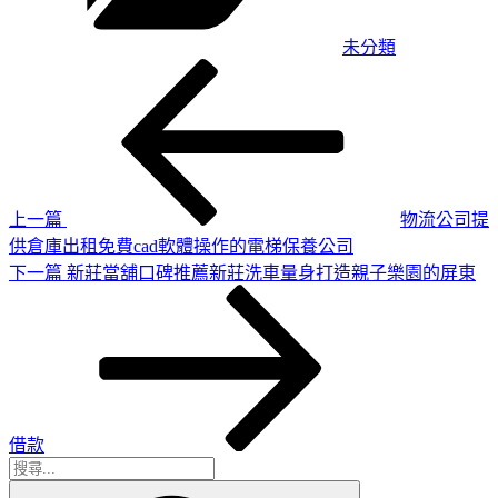
未分類
上
文
一
章
篇
導
文
章
覽
上一篇
物流公司提
供倉庫出租免費cad軟體操作的電梯保養公司
下
下一篇
新莊當舖口碑推薦新莊洗車量身打造親子樂園的屏東
一
篇
文
章
借款
搜
搜
尋