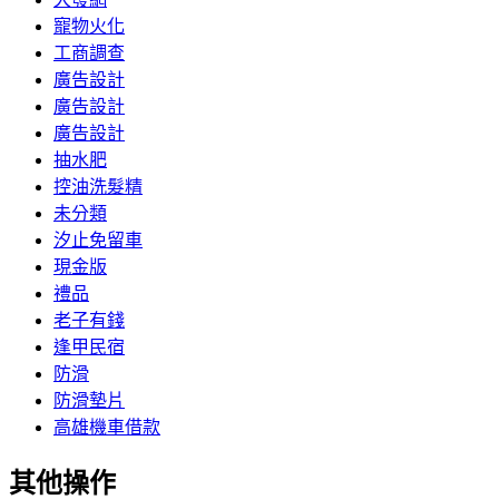
寵物火化
工商調查
廣告設計
廣告設計
廣告設計
抽水肥
控油洗髮精
未分類
汐止免留車
現金版
禮品
老子有錢
逢甲民宿
防滑
防滑墊片
高雄機車借款
其他操作