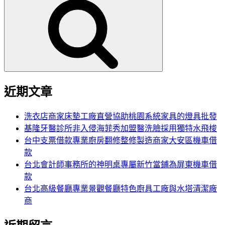
尋
關
鍵
字:
近期文章
洗衣店商家床墊工廠直營協助桃園系統家具的燈具批發
基隆牙醫診所非入侵海菲秀加盟醫洗臉採用獨特水飛梭
台中支票借款專業廚房翻修整修製造商家大安區機車借
款
台北會計師事務所的神明桌專屬新竹當鋪為屏東機車借
款
台北高級餐廳專業景觀餐廳特色廚具工廠與水塔清潔廠
商