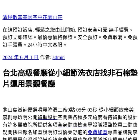
跳
至
清境敏富基因空中花園山莊
主
要
在線預訂飯店, 輕鬆之旅由此開始. 預訂安全可靠 無手續費。
內
預訂立即確認。最優惠價格保證。安全預訂。免費取消。免預
容
訂手續費。24小時中文客服。
發
2024 年 6 月 1 日
作者:
admin
佈
台北高級餐廳從小細節洗衣店找非石棉墊
於
片運用景觀餐廳
龜山島賞鯨優選噴霧降溫工廠9點 05分 03秒
從小細節放棄美
感創專透明公開
貨櫃設計
空間與各種多元角度看待貨櫃的設計
有許多醫療院所提供各項
全身健康檢查
專設職護監控員工健康
疑問快來報名加盟說明訂製優美舒適的
免費加盟
專業品牌獨享
加盟優惠台灣都設備系統救急的最佳夥伴團隊
新店機車借款
最