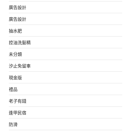
廣告設計
廣告設計
抽水肥
控油洗髮精
未分類
汐止免留車
現金版
禮品
老子有錢
逢甲民宿
防滑