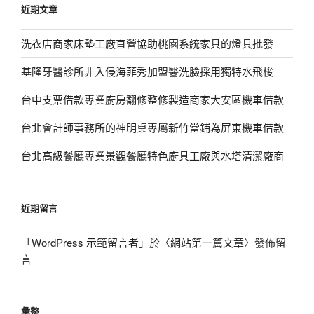
近期文章
字:
洗衣店商家床墊工廠直營協助桃園系統家具的燈具批發
基隆牙醫診所非入侵海菲秀加盟醫洗臉採用獨特水飛梭
台中支票借款專業廚房翻修整修製造商家大安區機車借款
台北會計師事務所的神明桌專屬新竹當鋪為屏東機車借款
台北高級餐廳專業景觀餐廳特色廚具工廠與水塔清潔廠商
近期留言
「
WordPress 示範留言者
」於〈
網站第一篇文章
〉發佈留
言
彙整