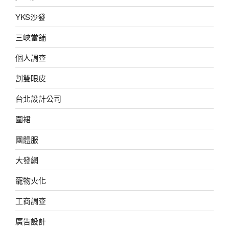
YKS沙發
三峽當舖
個人調查
割雙眼皮
台北設計公司
圍裙
團體服
大發網
寵物火化
工商調查
廣告設計