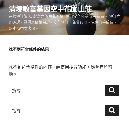
跳
清境敏富基因空中花園山莊
至
在線預訂飯店, 輕鬆之旅由此開始. 預訂安全可靠 無手續費。 預訂立
主
即確認。最優惠價格保證。安全預訂。免費取消。免預訂手續費。
要
24小時中文客服。
內
容
找不到符合條件的結果
找不到符合條件的內容。請使用搜尋功能，應會有所幫
助。
搜
搜
尋
尋
關
搜
鍵
搜
尋
尋
字:
關
鍵